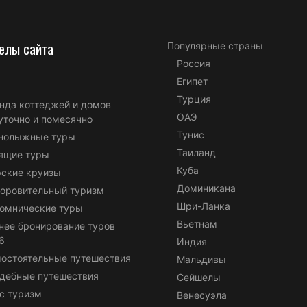
елы сайта
Популярные страны
Россия
Египет
Турция
нда коттеджей и домов
ОАЭ
уточно и помесячно
Тунис
нолыжные туры
Таиланд
ящие туры
Куба
ские круизы
Доминикана
оровительный туризм
Шри-Ланка
омнические туры
Вьетнам
нее бронирование туров
6
Индия
остоятельные путешествия
Мальдивы
дебные путешествия
Сейшелы
с туризм
Венесуэла