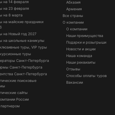
ы на 14 февраля
Абхазия
ы на 23 февраля
Армения
ы на 8 марта
Все страны
ы на майские праздники
О компании
6
О компании
ы на Новый год 2027
Наши преимущества
ы на школьные каникулы
Подарки и розыгрыши
клюзивные туры, VIP туры
Новости и акции
курсионные туры
Наша команда
ераторы Санкт-Петербурга
Наши реквизиты
ирмы Санкт-Петербурга
Отзывы
ентства Санкт-Петербурга
Способы оплаты туров
тические поисковые
Вакансии
емы
тические сайты
омпании России
 партнером