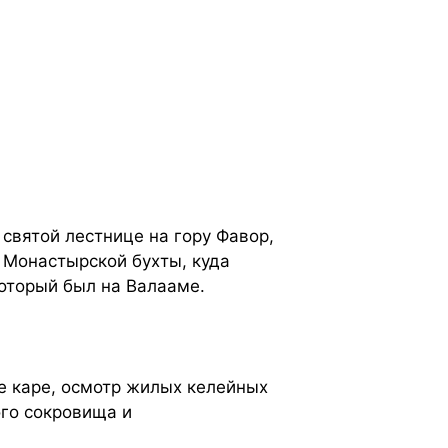
святой лестнице на гору Фавор,
 Монастырской бухты, куда
который был на Валааме.
е каре, осмотр жилых келейных
го сокровища и