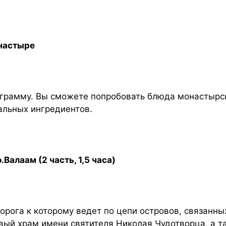
онастыре
грамму. Вы сможете попробовать блюда монастырс
альных ингредиентов.
Валаам (2 часть, 1,5 часа)
 дорога к которому ведет по цепи островов, связан
вый храм имени святителя Николая Чудотворца, а т