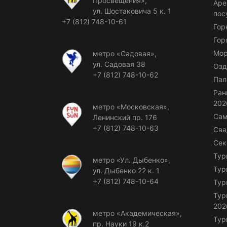
Просвещения»,
Аре
ул. Шостаковича 5 к. 1
пос
+7 (812) 748-10-61
Гор
Гор
Мор
метро «Садовая»,
ул. Садовая 38
Озд
+7 (812) 748-10-62
Пал
Ран
202
метро «Московская»,
Сам
Ленинский пр. 176
+7 (812) 748-10-63
Сва
Сек
Тур
метро «Ул. Дыбенко»,
Тур
ул. Дыбенко 22 к. 1
+7 (812) 748-10-64
Тур
Тур
202
метро «Академическая»,
Тур
пр. Науки 19 к.2