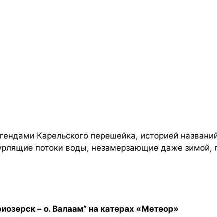
егендами Карельского перешейка, историей названий
урлящие потоки воды, незамерзающие даже зимой, 
риозерск – о. Валаам” на катерах «Метеор»