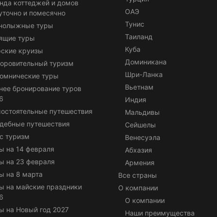
нда коттеджей и домов
ОАЭ
уточно и помесячно
Тунис
нолыжные туры
Таиланд
ящие туры
Куба
ские круизы
Доминикана
оровительный туризм
Шри-Ланка
омнические туры
Вьетнам
нее бронирование туров
6
Индия
остоятельные путешествия
Мальдивы
дебные путешествия
Сейшелы
с туризм
Венесуэла
ы на 14 февраля
Абхазия
ы на 23 февраля
Армения
ы на 8 марта
Все страны
ы на майские праздники
О компании
6
О компании
ы на Новый год 2027
Наши преимущества