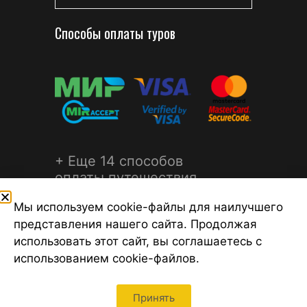
Способы оплаты туров
+ Еще 14 способов
оплаты путешествия
Мы используем cookie-файлы для наилучшего
представления нашего сайта. Продолжая
использовать этот сайт, вы соглашаетесь с
использованием cookie-файлов.
©2026 Турагентство Турсфера - Поиск туров от надежных
туроператоров, официальный сайт турфирмы ТУРСФЕРА -
турагентства во всех районах Санкт-Петербурга
Принять