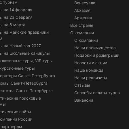
с туризм
Венесуэла
ы на 14 февраля
Абхазия
ы на 23 февраля
Армения
ы на 8 марта
Все страны
ы на майские праздники
О компании
6
О компании
ы на Новый год 2027
Наши преимущества
ы на школьные каникулы
Подарки и розыгрыши
клюзивные туры, VIP туры
Новости и акции
курсионные туры
Наша команда
ераторы Санкт-Петербурга
Наши реквизиты
ирмы Санкт-Петербурга
Отзывы
ентства Санкт-Петербурга
Способы оплаты туров
тические поисковые
Вакансии
емы
тические сайты
омпании России
 партнером