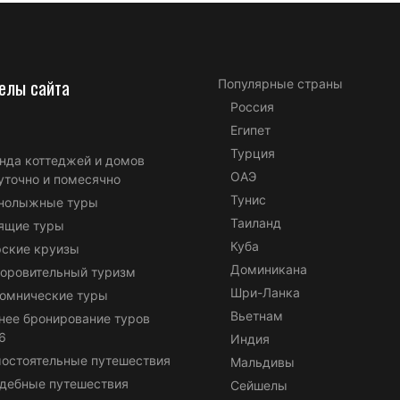
елы сайта
Популярные страны
Россия
Египет
Турция
нда коттеджей и домов
ОАЭ
уточно и помесячно
Тунис
нолыжные туры
Таиланд
ящие туры
Куба
ские круизы
Доминикана
оровительный туризм
Шри-Ланка
омнические туры
Вьетнам
нее бронирование туров
6
Индия
остоятельные путешествия
Мальдивы
дебные путешествия
Сейшелы