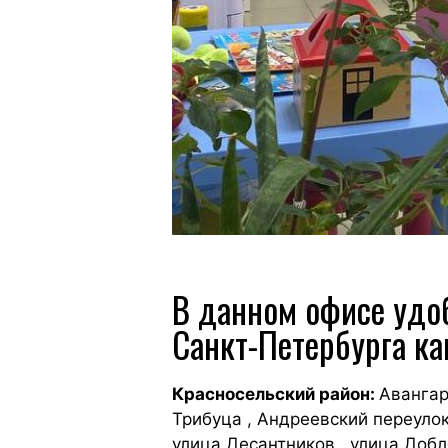
В данном офисе удоб
Санкт-Петербурга ка
Красносельский район:
Авангар
Трибуца , Андреевский переулок 
улица Десантников , улица Добл