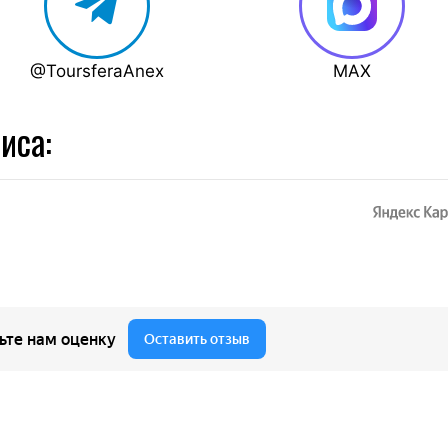
@ToursferaAnex
MAX
иса: