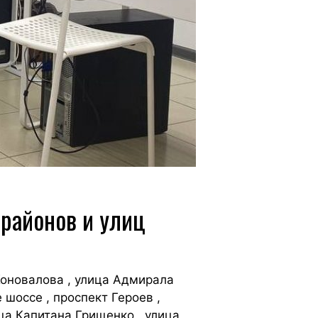
 районов и улиц
Коновалова , улица Адмирала
 шоссе , проспект Героев ,
ца Капитана Грищенко , улица