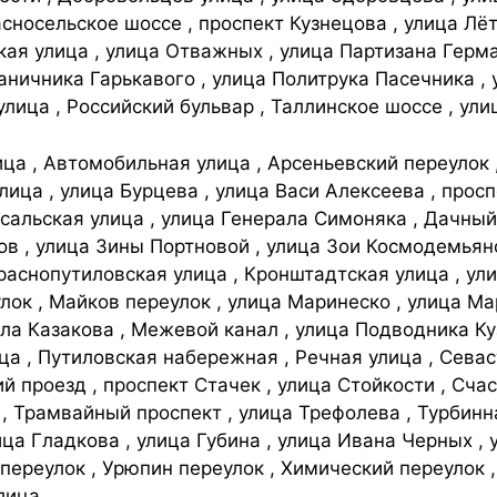
асносельское шоссе , проспект Кузнецова , улица Лё
ая улица , улица Отважных , улица Партизана Герма
аничника Гарькавого , улица Политрука Пасечника , 
улица , Российский бульвар , Таллинское шоссе , ул
ца , Автомобильная улица , Арсеньевский переулок ,
лица , улица Бурцева , улица Васи Алексеева , прос
псальская улица , улица Генерала Симоняка , Дачный
ов , улица Зины Портновой , улица Зои Космодемьянс
Краснопутиловская улица , Кронштадтская улица , ул
лок , Майков переулок , улица Маринеско , улица М
а Казакова , Межевой канал , улица Подводника Куз
 , Путиловская набережная , Речная улица , Севас
й проезд , проспект Стачек , улица Стойкости , Счас
 , Трамвайный проспект , улица Трефолева , Турбинн
ица Гладкова , улица Губина , улица Ивана Черных ,
 переулок , Урюпин переулок , Химический переулок 
лица.