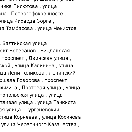
тчика Пилютова , улица
на , Петергофское шоссе ,
улица Рихарда Зорге ,
ица Тамбасова , улица Чекистов
 Балтийская улица ,
пект Ветеранов , Виндавская
 проспект , Двинская улица ,
кой , улица Калинина , улица
ица Лёни Голикова , Ленинский
аршала Говорова , проспект
ьмина , Портовая улица , улица
топольская улица , улица
тливая улица , улица Танкиста
ая улица , Тургеневский
 улица Корнеева , улица Косинова
, улица Червонного Казачества ,