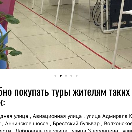
но покупать туры жителям таких
к:
дная улица , Авиационная улица , улица Адмирала 
, Аннинское шоссе , Брестский бульвар , Волхонское
ести , Добровольцев улица , улица Здоровцева , ули