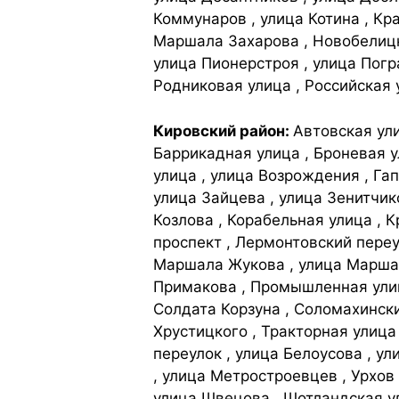
Коммунаров , улица Котина , Кр
Маршала Захарова , Новобелицк
улица Пионерстроя , улица Погр
Родниковая улица , Российская 
Кировский район:
Автовская ули
Баррикадная улица , Броневая у
улица , улица Возрождения , Га
улица Зайцева , улица Зенитчик
Козлова , Корабельная улица , 
проспект , Лермонтовский переу
Маршала Жукова , улица Маршал
Примакова , Промышленная улица
Солдата Корзуна , Соломахински
Хрустицкого , Тракторная улица
переулок , улица Белоусова , ул
, улица Метростроевцев , Урхов
улица Швецова , Шотландская у