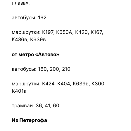
плаза».
автобусы: 162
маршрутки: К197, К650А, К420, К167,
К486в, К639в
от метро «Автово»
автобусы: 160, 200, 210
маршрутки: К424, К404, К639в, К300,
К401а
трамваи: 36, 41, 60
Из Петергофа