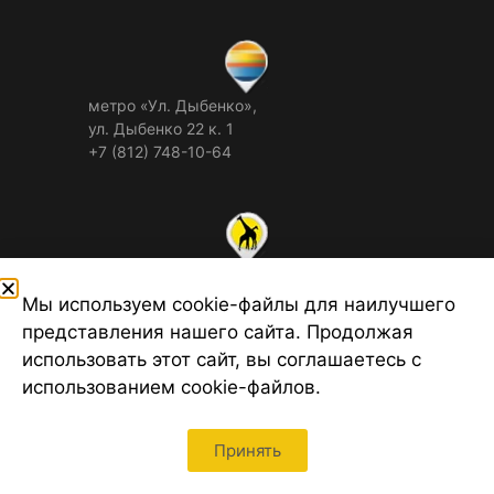
метро «Ул. Дыбенко»,
ул. Дыбенко 22 к. 1
+7 (812) 748-10-64
метро «Академическая»,
пр. Науки 19 к.2
Мы используем cookie-файлы для наилучшего
+7 (812) 748-10-65
представления нашего сайта. Продолжая
использовать этот сайт, вы соглашаетесь с
использованием cookie-файлов.
метро «Пр. Ветеранов»,
Принять
Петергофское ш. 55 к.1
+7 (812) 748-10-67