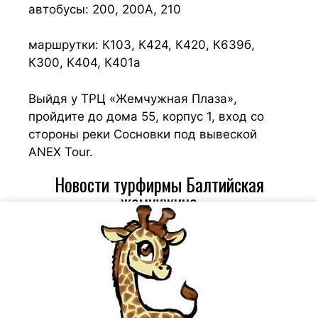
автобусы: 200, 200A, 210
маршрутки: К103, К424, К420, К639б,
К300, К404, К401а
Выйдя у ТРЦ «Жемчужная Плаза»,
пройдите до дома 55, корпус 1, вход со
стороны реки Сосновки под вывеской
ANEX Tour.
Новости турфирмы Балтийская
жемчужина