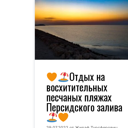
Отдых на
восхитительных
песчаных пляжах
Персидского залива
29.07.2022
от
Жираф Турсферович