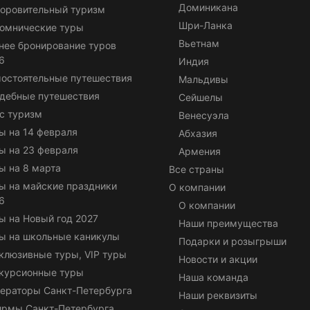
Доминикана
оровительный туризм
Шри-Ланка
омнические туры
Вьетнам
нее бронирование туров
6
Индия
остоятельные путешествия
Мальдивы
дебные путешествия
Сейшелы
с туризм
Венесуэла
ы на 14 февраля
Абхазия
ы на 23 февраля
Армения
ы на 8 марта
Все страны
ы на майские праздники
О компании
6
О компании
ы на Новый год 2027
Наши преимущества
ы на школьные каникулы
Подарки и розыгрыши
клюзивные туры, VIP туры
Новости и акции
курсионные туры
Наша команда
ераторы Санкт-Петербурга
Наши реквизиты
ирмы Санкт-Петербурга