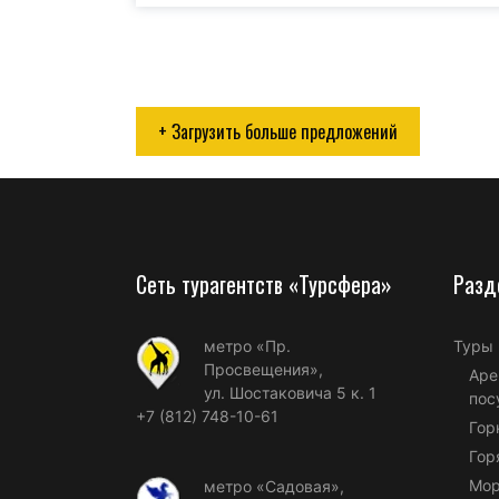
+ Загрузить больше предложений
Сеть турагентств «Турсфера»
Разд
метро «Пр.
Туры
Просвещения»,
Аре
ул. Шостаковича 5 к. 1
пос
+7 (812) 748-10-61
Гор
Гор
Мор
метро «Садовая»,