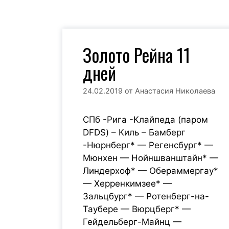
Золото Рейна 11
дней
24.02.2019
от
Анастасия Николаева
СПб -Рига -Клайпеда (паром
DFDS) – Киль – Бамберг
-Нюрнберг* — Регенсбург* —
Мюнхен — Нойншванштайн* —
Линдерхоф* — Обераммергау*
— Херренкимзее* —
Зальцбург* — Ротенберг-на-
Таубере — Вюрцберг* —
Гейдельберг-Майнц —