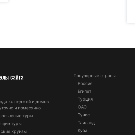
елы сайта
Популярные страны
Россия
Египет
Турция
нда коттеджей и домов
ОАЭ
уточно и помесячно
Тунис
нолыжные туры
Таиланд
ящие туры
Куба
ские круизы