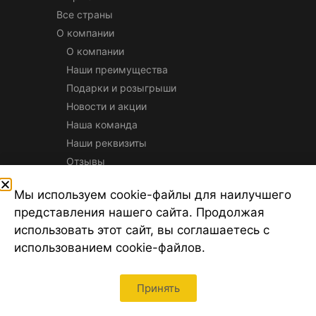
Все страны
О компании
О компании
Наши преимущества
Подарки и розыгрыши
Новости и акции
Наша команда
Наши реквизиты
Отзывы
Способы оплаты туров
Мы используем cookie-файлы для наилучшего
Вакансии
представления нашего сайта. Продолжая
использовать этот сайт, вы соглашаетесь с
Рейтинг сети «Турсфера»:
использованием cookie-файлов.
Принять