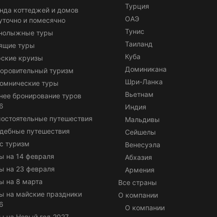
Турция
нда коттеджей и домов
ОАЭ
уточно и помесячно
Тунис
нолыжные туры
Таиланд
ящие туры
Куба
ские круизы
Доминикана
оровительный туризм
Шри-Ланка
омнические туры
Вьетнам
нее бронирование туров
6
Индия
остоятельные путешествия
Мальдивы
дебные путешествия
Сейшелы
с туризм
Венесуэла
ы на 14 февраля
Абхазия
ы на 23 февраля
Армения
ы на 8 марта
Все страны
ы на майские праздники
О компании
6
О компании
ы на Новый год 2027