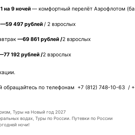
1 на 9 ночей
— комфортный перелёт Аэрофлотом (баг
к
—59 497 рублей
/ 2 взрослых
завтрак
—69 861 рублей /
2 взрослых
—77 192 рублей /
2 взрослых
кации.
 обращайтесь по телефонам +7 (812) 748-10-63 / +
ризм
,
Туры на Новый год 2027
еральных водах
,
Туры по России. Путевки по России
огодней ночи!