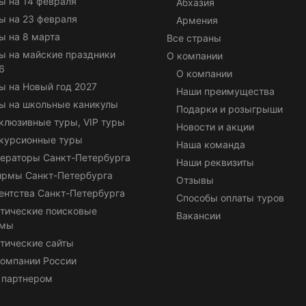
ы на 14 февраля
Абхазия
ы на 23 февраля
Армения
ы на 8 марта
Все страны
ы на майские праздники
О компании
6
О компании
ы на Новый год 2027
Наши преимущества
ы на школьные каникулы
Подарки и розыгрыши
клюзивные туры, VIP туры
Новости и акции
курсионные туры
Наша команда
ераторы Санкт-Петербурга
Наши реквизиты
ирмы Санкт-Петербурга
Отзывы
ентства Санкт-Петербурга
Способы оплаты туров
тические поисковые
Вакансии
емы
тические сайты
омпании России
 партнером