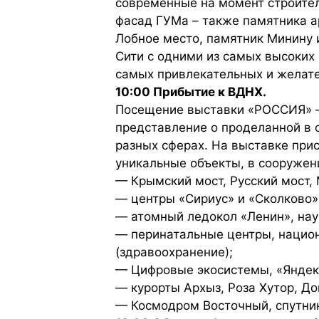
современные на момент строител
фасад ГУМа – также памятника а
Лобное место, памятник Минину 
Сити с одними из самых высоких 
самых привлекательных и желате
10:00 Прибытие к ВДНХ.
Посещение выставки «РОССИЯ» —
представление о проделанной в с
разных сферах. На выставке при
уникальные объекты, в сооружен
— Крымский мост, Русский мост, 
— центры «Сириус» и «Сколково» 
— атомный ледокол «Ленин», нау
— перинатальные центры, национ
(здравоохранение);
— Цифровые экосистемы, «Яндекс
— курорты Архыз, Роза Хутор, Д
— Космодром Восточный, спутник