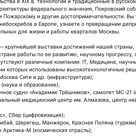
ьства в XIX в. технологии и традиционные в русско
рхитектуры федерального значения, Покровский соб
и Пожарскому и другие достопримечательности. Вы 
небоскребов в Европе, узнаете о превращении депр
льных для жизни и работы кварталов Москвы.
 крупнейшей выставки достижений нашей страны, 
тране работы по ее развитию, научному прогрессу, 
сутствуют различные компании: IT, Медицина, науч
ии которых использованы высокотехнологичные реше
Москва Сити и др. (инфраструктура);
(наука и образование);
чное судно «Академик Трёшников», самолет МС-21 (
альный медицинский центр им. Алмазова, центр не
», Сбер (цифровизация);
омбай, Шерегеш, Манжерок, Красная Поляна (туризм)
 Арктика-М (космическая отрасль);