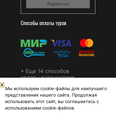
Способы оплаты туров
+ Еще 14 способов
оплаты путешествия
Мы используем cookie-файлы для наилучшего
представления нашего сайта. Продолжая
использовать этот сайт, вы соглашаетесь с
использованием cookie-файлов.
©2026 Турагентство Турсфера - Поиск туров от надежных
туроператоров, официальный сайт турфирмы ТУРСФЕРА -