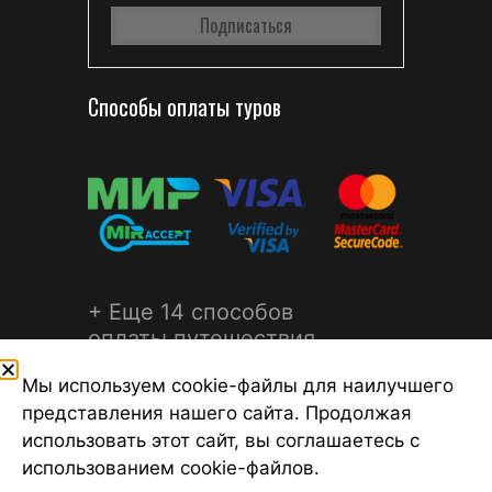
Способы оплаты туров
+ Еще 14 способов
оплаты путешествия
Мы используем cookie-файлы для наилучшего
представления нашего сайта. Продолжая
использовать этот сайт, вы соглашаетесь с
использованием cookie-файлов.
©2026 Турагентство Турсфера - Поиск туров от надежных