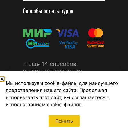
Способы оплаты туров
+ Еще 14 способов
оплаты путешествия
Мы используем cookie-файлы для наилучшего
представления нашего сайта. Продолжая
использовать этот сайт, вы соглашаетесь с
использованием cookie-файлов.
©2026 Турагентство Турсфера - Поиск туров от надежных
туроператоров, официальный сайт турфирмы ТУРСФЕРА -
турагентства во всех районах Санкт-Петербурга
Принять