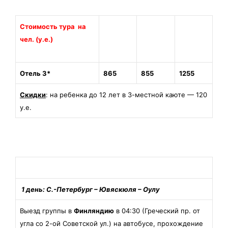
Стоимость тура на
2х-
3х-
1-
чел. (у.е.)
местное
местное
местное
Отель 3*
865
855
1255
Скидки
: на ребенка до 12 лет в 3-местной каюте — 120
у.е.
Программа тура
1 день: С.-Петербург
– Ювяскюля – Оулу
Выезд группы в
Финляндию
в 04:30 (Греческий пр. от
угла со 2-ой Советской ул.) на автобусе, прохождение