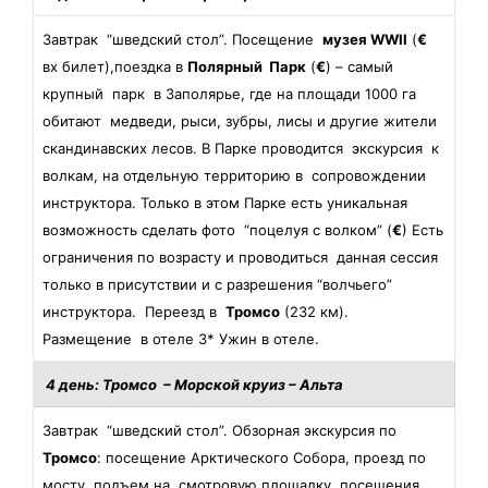
Завтрак “шведский стол”. Посещение
музея WWII
(
€
вх билет),поездка в
Полярный Парк
(
€
) – самый
крупный парк в Заполярье, где на площади 1000 га
обитают медведи, рыси, зубры, лисы и другие жители
скандинавских лесов. В Парке проводится экскурсия к
волкам, на отдельную территорию в сопровождении
инструктора. Только в этом Парке есть уникальная
возможность сделать фото “поцелуя с волком” (
€
) Есть
ограничения по возрасту и проводиться данная сессия
только в присутствии и с разрешения “волчьего”
инструктора. Переезд в
Тромсо
(232 км).
Размещение в отеле 3* Ужин в отеле.
4 день: Тромсо
– Морской круиз – Альта
Завтрак “шведский стол”. Обзорная экскурсия по
Тромсо
: посещение Арктического Собора, проезд по
мосту, подъем на смотровую площадку, посещения