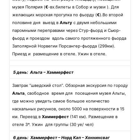
музея Полярия (
€
-вх.билеты в Собор и музеи ). Для
желающих морская прогулка по фьорду (
€
).Во второй
половине дня выезд в
Альту
с двумя небольшими
паромными переправами через Стур-фьорд и Сьюр-
фьорд и проездом вдоль самого протяженного фьорда
Заполярной Норвегии Порсангер-фьорда (299км).
Приезд и размещение в отеле. Ужин в отеле.
5 день: Альта
– Хаммерфест
Завтрак “шведский стол”. Обзорная экскурсия по городу
Альта
, свободное время для посещения музея Альты,
где можно увидеть самое большое количество
наскальных рисунков, около 5000 на поверхности в 15
км. Переезд в
Хаммерфест
(141 км). Размещение в
отеле 3*. Ужин для группы (30 уе/ чел)
6 день:
Хаммерфест
– Норд Кап
– Хоннинсваг