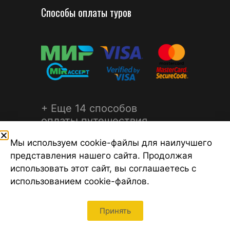
Способы оплаты туров
+ Еще 14 способов
оплаты путешествия
Мы используем cookie-файлы для наилучшего
представления нашего сайта. Продолжая
использовать этот сайт, вы соглашаетесь с
использованием cookie-файлов.
©2026 Турагентство Турсфера - Поиск туров от надежных
туроператоров, официальный сайт турфирмы ТУРСФЕРА -
турагентства во всех районах Санкт-Петербурга
Принять