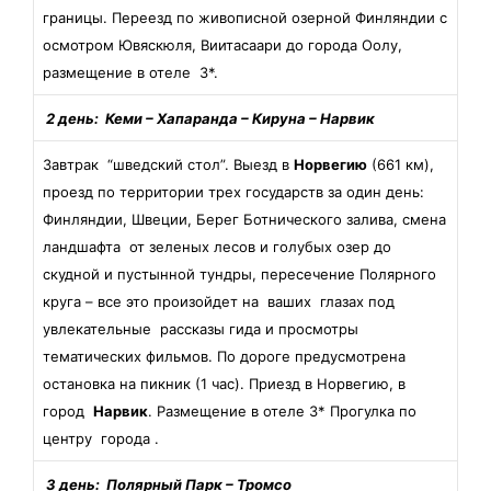
границы. Переезд по живописной озерной Финляндии с
осмотром Ювяскюля, Виитасаари до города Оолу,
размещение в отеле 3*.
2 день: Кеми – Хапаранда – Кируна – Нарвик
Завтрак “шведский стол”. Выезд в
Норвегию
(661 км),
проезд по территории трех государств за один день:
Финляндии, Швеции, Берег Ботнического залива, смена
ландшафта от зеленых лесов и голубых озер до
скудной и пустынной тундры, пересечение Полярного
круга – все это произойдет на ваших глазах под
увлекательные рассказы гида и просмотры
тематических фильмов. По дороге предусмотрена
остановка на пикник (1 час). Приезд в Норвегию, в
город
Нарвик
. Размещение в отеле 3* Прогулка по
центру города .
3 день: Полярный Парк – Тромсо