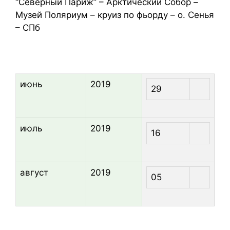
“Северный Париж” – Арктический Собор –
Музей Поляриум – круиз по фьорду – о. Сенья
– СПб
июнь
2019
29
июль
2019
16
август
2019
05