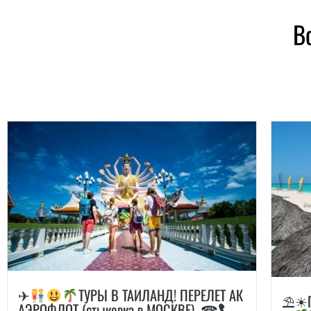
В
✈
ТУРЫ В ТАИЛАНД! ПЕРЕЛЕТ АК
⛱☀ГО
АЭРОФЛОТ (стыковка в МОСКВЕ). ☎