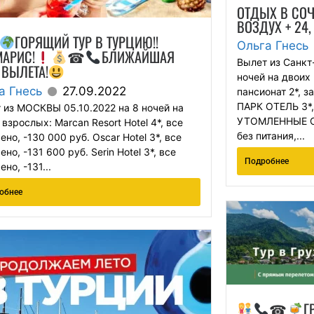
ОТДЫХ В СО
ВОЗДУХ + 24,
ГОРЯЩИЙ ТУР В ТУРЦИЮ!!
Ольга Гнесь
АРИС!
☎
БЛИЖАЙШАЯ
Вылет из Санкт
 ВЫЛЕТА!
ночей на двоих
а Гнесь
27.09.2022
пансионат 2*, з
ПАРК ОТЕЛЬ 3*, 
 из МОСКВЫ 05.10.2022 на 8 ночей на
УТОМЛЕННЫЕ СО
 взрослых: Marcan Resort Hotel 4*, все
без питания,...
но, -130 000 руб. Oscar Hotel 3*, все
но, -131 600 руб. Serin Hotel 3*, все
Подробнее
но, -131...
обнее
☎
Г