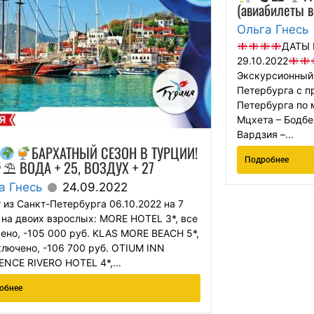
(авиабилеты 
Ольга Гнесь
ДАТЫ 
29.10.2022
Экскурсионный 
Петербурга с п
Петербурга по 
Мцхета – Бодбе
Вардзия –...
БАРХАТНЫЙ СЕЗОН В ТУРЦИИ!
Подробнее
⛱ ВОДА + 25, ВОЗДУХ + 27
а Гнесь
24.09.2022
 из Санкт-Петербурга 06.10.2022 на 7
 на двоих взрослых: MORE HOTEL 3*, все
ено, -105 000 руб. KLAS MORE BEACH 5*,
ключено, -106 700 руб. OTIUM INN
ENCE RIVERO HOTEL 4*,...
обнее