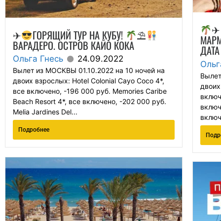
✈
✈
ГОРЯЩИЙ ТУР НА КУБУ!
⛱
МАРМ
ВАРАДЕРО. ОСТРОВ КАЙО КОКА
ДАТА
Ольга Гнесь
24.09.2022
Ольг
Вылет из МОСКВЫ 01.10.2022 на 10 ночей на
Вылет
двоих взрослых: Hotel Colonial Cayo Coco 4*,
двоих
все включено, -196 000 руб. Memories Caribe
включе
Beach Resort 4*, все включено, -202 000 руб.
включе
Melia Jardines Del...
включе
Подробнее
Подр