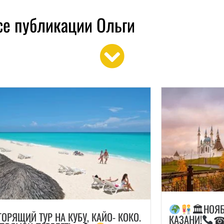
се публикации Ольги
🏛НОЯБ
РЯЩИЙ ТУР НА КУБУ, КАЙО- КОКО.
КАЗАНИ!