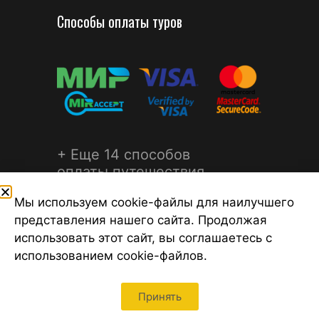
Способы оплаты туров
+ Еще 14 способов
оплаты путешествия
Мы используем cookie-файлы для наилучшего
представления нашего сайта. Продолжая
использовать этот сайт, вы соглашаетесь с
использованием cookie-файлов.
©2026 Турагентство Турсфера - Поиск туров от надежных
туроператоров, официальный сайт турфирмы ТУРСФЕРА -
турагентства во всех районах Санкт-Петербурга
Принять