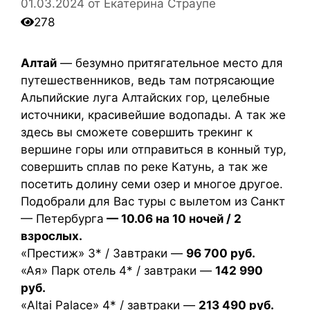
01.03.2024
от
Екатерина Страупе
278
Алтай
— безумно притягательное место для
путешественников, ведь там потрясающие
Альпийские луга Алтайских гор, целебные
источники, красивейшие водопады. А так же
здесь вы сможете совершить трекинг к
вершине горы или отправиться в конный тур,
совершить сплав по реке Катунь, а так же
посетить долину семи озер и многое другое.
Подобрали для Вас туры с вылетом из Санкт
— Петербурга
— 10.06 на 10 ночей / 2
взрослых.
«Престиж» 3* / Завтраки —
96 700 руб.
«Ая» Парк отель 4* / завтраки —
142 990
руб.
«Altai Palace» 4* / завтраки —
213 490 руб.