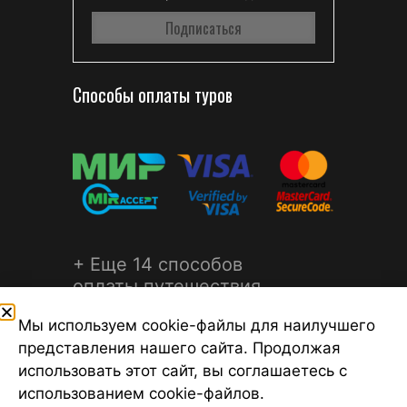
Способы оплаты туров
+ Еще 14 способов
оплаты путешествия
Мы используем cookie-файлы для наилучшего
представления нашего сайта. Продолжая
использовать этот сайт, вы соглашаетесь с
использованием cookie-файлов.
©2026 Турагентство Турсфера - Поиск туров от надежных