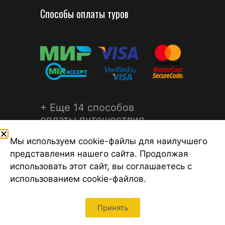
Способы оплаты туров
+ Еще 14 способов
оплаты путешествия
Мы используем cookie-файлы для наилучшего
представления нашего сайта. Продолжая
использовать этот сайт, вы соглашаетесь с
использованием cookie-файлов.
©2026 Турагентство Турсфера - Поиск туров от надежных
туроператоров, официальный сайт турфирмы ТУРСФЕРА -
турагентства во всех районах Санкт-Петербурга
Принять