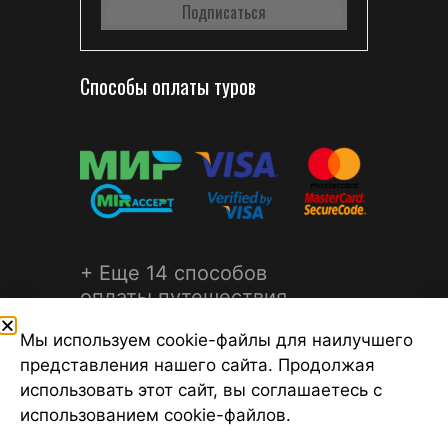
Способы оплаты туров
+ Еще 14 способов
оплаты путешествия
Мы используем cookie-файлы для наилучшего
представления нашего сайта. Продолжая
использовать этот сайт, вы соглашаетесь с
использованием cookie-файлов.
©2026 Турагентство Турсфера - Поиск туров от надежных
туроператоров, официальный сайт турфирмы ТУРСФЕРА -