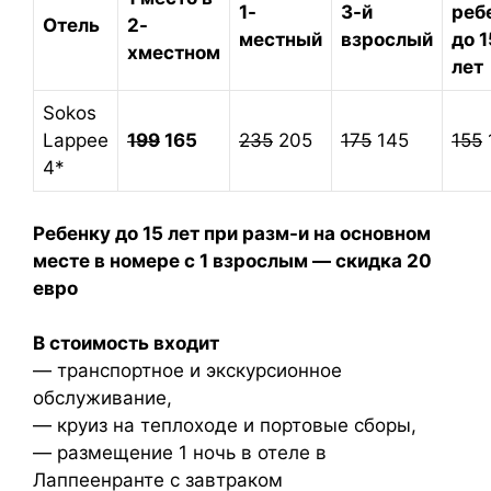
1-
3-й
реб
Отель
2-
местный
взрослый
до 1
хместном
лет
Sokos
Lappee
199
165
235
205
175
145
155
4*
Ребенку до 15 лет при разм-и на основном
месте в номере с 1 взрослым — скидка 20
евро
В стоимость входит
— транспортное и экскурсионное
обслуживание,
— круиз на теплоходе и портовые сборы,
— размещение 1 ночь в отеле в
Лаппеенранте с завтраком