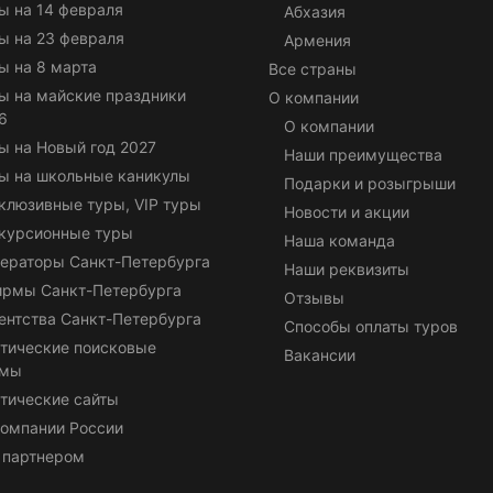
ы на 14 февраля
Абхазия
ы на 23 февраля
Армения
ы на 8 марта
Все страны
ы на майские праздники
О компании
6
О компании
ы на Новый год 2027
Наши преимущества
ы на школьные каникулы
Подарки и розыгрыши
клюзивные туры, VIP туры
Новости и акции
курсионные туры
Наша команда
ераторы Санкт-Петербурга
Наши реквизиты
ирмы Санкт-Петербурга
Отзывы
ентства Санкт-Петербурга
Способы оплаты туров
тические поисковые
Вакансии
емы
тические сайты
омпании России
 партнером