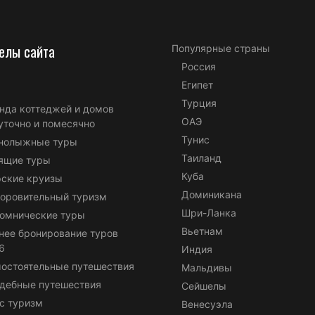
елы сайта
Популярные страны
Россия
Египет
Турция
нда коттеджей и домов
ОАЭ
уточно и помесячно
Тунис
нолыжные туры
Таиланд
ящие туры
Куба
ские круизы
Доминикана
оровительный туризм
Шри-Ланка
омнические туры
Вьетнам
нее бронирование туров
6
Индия
остоятельные путешествия
Мальдивы
дебные путешествия
Сейшелы
с туризм
Венесуэла