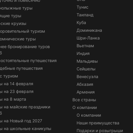
уточно и помесячно
Тунис
нолыжные туры
Таиланд
ящие туры
Куба
ские круизы
Доминикана
оровительный туризм
Шри-Ланка
омнические туры
Вьетнам
нее бронирование туров
6
Индия
остоятельные путешествия
Мальдивы
дебные путешествия
Сейшелы
с туризм
Венесуэла
ы на 14 февраля
Абхазия
ы на 23 февраля
Армения
ы на 8 марта
Все страны
ы на майские праздники
О компании
6
О компании
ы на Новый год 2027
Наши преимущества
ы на школьные каникулы
Подарки и розыгрыши