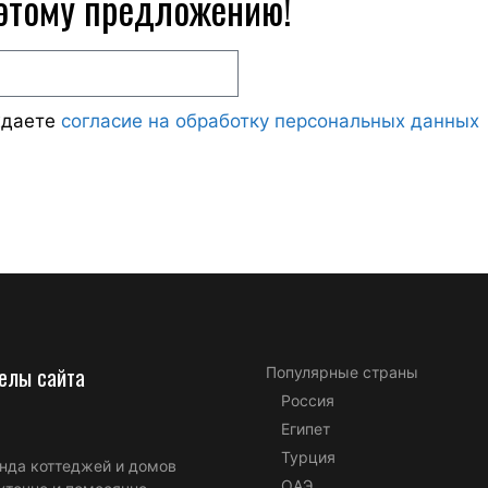
 этому предложению!
ждаете
согласие на обработку персональных данных
елы сайта
Популярные страны
Россия
Египет
Турция
нда коттеджей и домов
ОАЭ