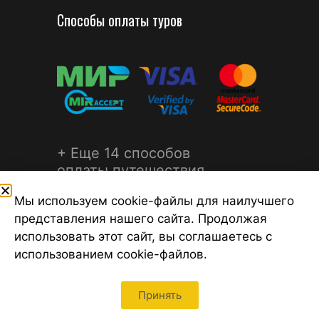
Способы оплаты туров
+ Еще 14 способов
оплаты путешествия
Мы используем cookie-файлы для наилучшего
представления нашего сайта. Продолжая
использовать этот сайт, вы соглашаетесь с
использованием cookie-файлов.
©2026 Турагентство Турсфера - Поиск туров от надежных
туроператоров, официальный сайт турфирмы ТУРСФЕРА -
турагентства во всех районах Санкт-Петербурга
Принять