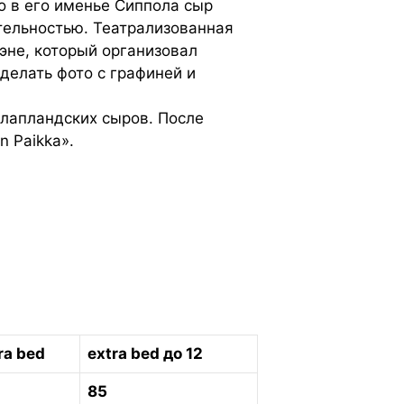
но в его именье Сиппола сыр
тельностью. Театрализованная
эне, который организовал
делать фото с графиней и
 лапландских сыров. После
n Paikka».
ra bed
extra bed
до 12
85