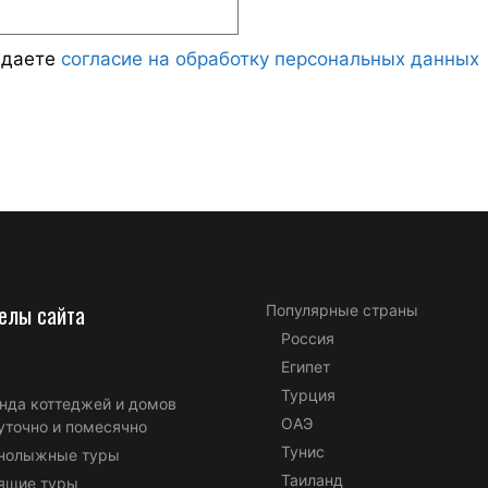
ждаете
согласие на обработку персональных данных
елы сайта
Популярные страны
Россия
Египет
Турция
нда коттеджей и домов
ОАЭ
уточно и помесячно
Тунис
нолыжные туры
Таиланд
ящие туры