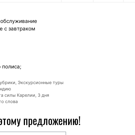
 обслуживание
е с завтраком
 полиса;
рубрики
,
Экскурсионные туры
яндию
а силы Карелии, 3 дня
то слова
 этому предложению!