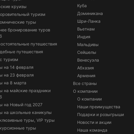
Куба
ские круизы
Доминикана
оровительный туризм
Шри-Ланка
омнические туры
Вьетнам
нее бронирование туров
6
Индия
остоятельные путешествия
Мальдивы
дебные путешествия
Сейшелы
с туризм
Венесуэла
ы на 14 февраля
Абхазия
ы на 23 февраля
Армения
ы на 8 марта
Все страны
ы на майские праздники
О компании
6
О компании
ы на Новый год 2027
Наши преимущества
ы на школьные каникулы
Подарки и розыгрыши
клюзивные туры, VIP туры
Новости и акции
курсионные туры
Наша команда