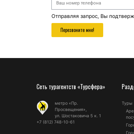
Отправляя запрос, Вы подтвер
Перезвоните мне!
Сеть турагентств «Турсфера»
Разд
метро «Пр.
Туры
Просвещения»,
Аре
ул. Шостаковича 5 к. 1
пос
+7 (812) 748-10-61
Гор
Гор