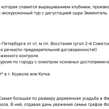
 которая славится выращиванием клубники, производ
 экскурсионный тур с дегустацией сыра Эмменталь.
Петербурга от ст. м пл. Восстания (угол 2-й Советск
я речка(по предварительной договоренности!)
женного контроля.
курсия по городу с осмотром основных достопримеч
 в г. Коувола или Котка
 Самая большая по размеру деревянная усадьба в Ф
ола. В ней, отдавая дань уважения семье графов Фон