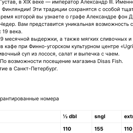
устав, в XIX веке — император Александр III. Имен
 Финляндии! Эти традиции сохранятся с особой тща
время которой вы узнаете о графе Александре фон Д
Чедер. Вам представится уникальная возможность с
 19 века.
 9 месячной выдержки, а также мягких сливочных и
 в кафе при Финно-угорском культурном центре «Ugri
очный суп из лосося, салат и выпечка с чаем.
По возможности посещение магазина Disas Fish.
ие в Санкт-Петербург.
рантированные номера
½
dbl
sngl
ext
110
155
110