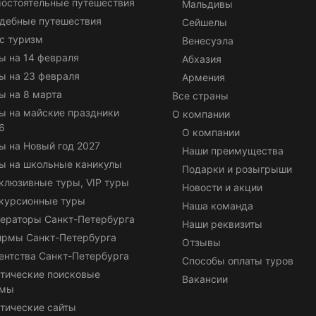
остоятельные путешествия
Мальдивы
дебные путешествия
Сейшелы
с туризм
Венесуэла
ы на 14 февраля
Абхазия
ы на 23 февраля
Армения
ы на 8 марта
Все страны
ы на майские праздники
О компании
6
О компании
ы на Новый год 2027
Наши преимущества
ы на школьные каникулы
Подарки и розыгрыши
клюзивные туры, VIP туры
Новости и акции
курсионные туры
Наша команда
ераторы Санкт-Петербурга
Наши реквизиты
ирмы Санкт-Петербурга
Отзывы
ентства Санкт-Петербурга
Способы оплаты туров
тические поисковые
Вакансии
емы
тические сайты