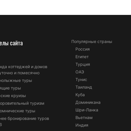
елы сайта
Популярные страны
Россия
Египет
Турция
нда коттеджей и домов
ОАЭ
уточно и помесячно
Тунис
нолыжные туры
Таиланд
ящие туры
Куба
ские круизы
Доминикана
оровительный туризм
Шри-Ланка
омнические туры
Вьетнам
нее бронирование туров
6
Индия