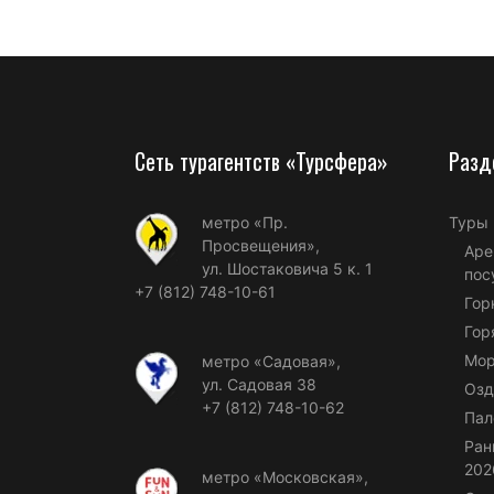
Сеть турагентств «Турсфера»
Разд
метро «Пр.
Туры
Просвещения»,
Аре
ул. Шостаковича 5 к. 1
пос
+7 (812) 748-10-61
Гор
Гор
Мор
метро «Садовая»,
ул. Садовая 38
Озд
+7 (812) 748-10-62
Пал
Ран
202
метро «Московская»,