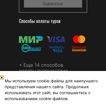
Способы оплаты туров
+ Еще 14 способов
оплаты путешествия
Мы используем cookie-файлы для наилучшего
представления нашего сайта. Продолжая
использовать этот сайт, вы соглашаетесь с
использованием cookie-файлов.
©2026 Турагентство Турсфера - Поиск туров от надежных
туроператоров, официальный сайт турфирмы ТУРСФЕРА -