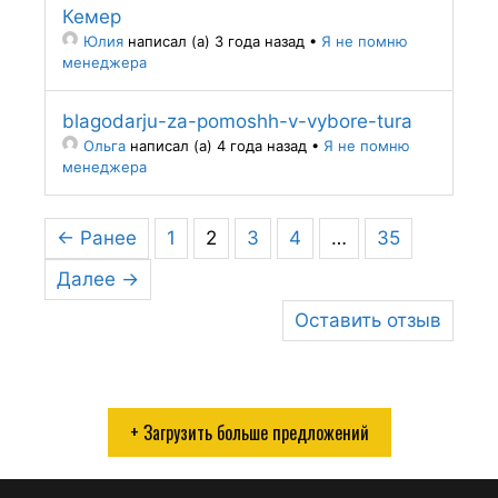
Кемер
Юлия
написал (а) 3 года назад
•
Я не помню
менеджера
blagodarju-za-pomoshh-v-vybore-tura
Oльга
написал (а) 4 года назад
•
Я не помню
менеджера
← Ранее
1
2
3
4
…
35
Далее →
Оставить отзыв
+ Загрузить больше предложений