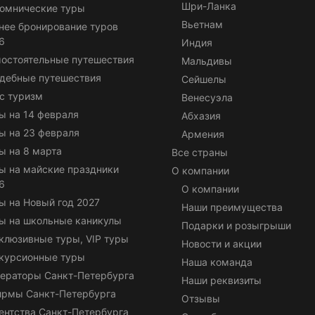
Шри-Ланка
омнические туры
Вьетнам
нее бронирование туров
6
Индия
остоятельные путешествия
Мальдивы
дебные путешествия
Сейшелы
с туризм
Венесуэла
ы на 14 февраля
Абхазия
ы на 23 февраля
Армения
ы на 8 марта
Все страны
ы на майские праздники
О компании
6
О компании
ы на Новый год 2027
Наши преимущества
ы на школьные каникулы
Подарки и розыгрыши
клюзивные туры, VIP туры
Новости и акции
курсионные туры
Наша команда
ераторы Санкт-Петербурга
Наши реквизиты
ирмы Санкт-Петербурга
Отзывы
ентства Санкт-Петербурга