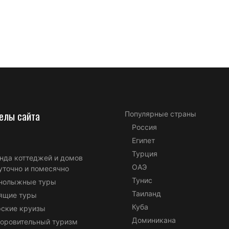
елы сайта
Популярные страны
Россия
Египет
Турция
нда коттеджей и домов
ОАЭ
уточно и помесячно
Тунис
нолыжные туры
Таиланд
ящие туры
Куба
ские круизы
Доминикана
оровительный туризм