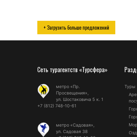
+ Загрузить больше предложений
Сеть турагентств «Турсфера»
Разд
метро «Пр.
Туры
Просвещения»,
Аре
ул. Шостаковича 5 к. 1
пос
+7 (812) 748-10-61
Гор
Гор
Мор
метро «Садовая»,
ул. Садовая 38
Озд