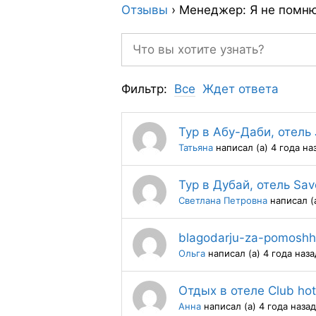
Отзывы
›
Менеджер: Я не помн
Фильтр:
Все
Ждет ответа
Тур в Абу-Даби, отель 
Татьяна
написал (а) 4 года на
Тур в Дубай, отель Sav
Светлана Петровна
написал (а
blagodarju-za-pomoshh
Oльга
написал (а) 4 года наза
Отдых в отеле Club hot
Анна
написал (а) 4 года назад