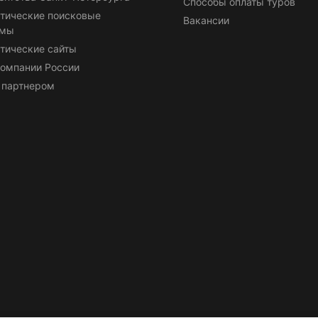
Способы оплаты туров
тические поисковые
Вакансии
емы
тические сайты
омпании России
 партнером