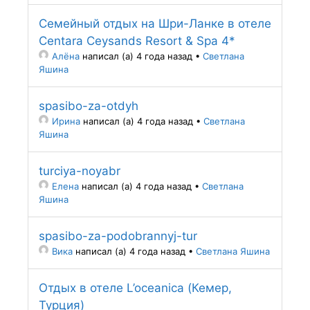
Семейный отдых на Шри-Ланке в отеле
Centara Ceysands Resort & Spa 4*
Алёна
написал (а) 4 года назад
•
Светлана
Яшина
spasibo-za-otdyh
Ирина
написал (а) 4 года назад
•
Светлана
Яшина
turciya-noyabr
Елена
написал (а) 4 года назад
•
Светлана
Яшина
spasibo-za-podobrannyj-tur
Вика
написал (а) 4 года назад
•
Светлана Яшина
Отдых в отеле L’oceanica (Кемер,
Турция)